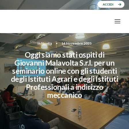
ACCEDI
In
Novità
•
14 Novembre 2025
Oggi siamo stati ospiti di
Giovanni Malavolta S.r.l. per un
seminario online con gli studenti
degli Istituti Agrari e degli Istituti
Professionali a indirizzo
meccanico