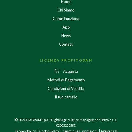
Home
Chi Siamo
Come Funziona
App
News
Contatti
LICENZA PROFITOSAN
Acquista
Metodi di Pagamento
Condizioni di Vendita
Il tuo carrello
© 2024 DIAGRAM S.p.A. | Digital Agriculture Management | P.IVA e C.F.
02003220387.
Termini e Condizioni
Privacy Policy
Cookie Policy
Aggiorna le