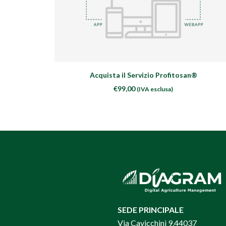
SCEGLI
Acquista il Servizio Profitosan®
€
99,00
(IVA esclusa)
SEDE PRINCIPALE
Via Cavicchini 9,44037