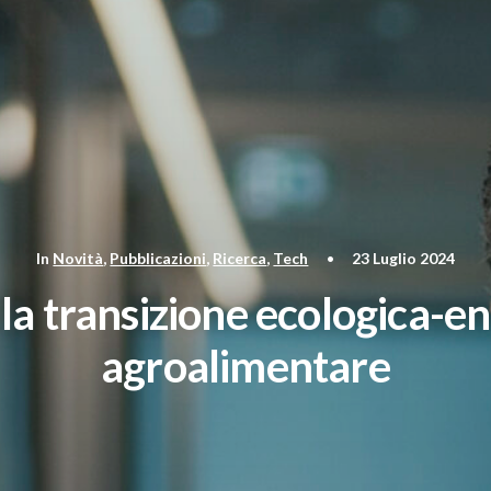
In
Novità
,
Pubblicazioni
,
Ricerca
,
Tech
•
23 Luglio 2024
a transizione ecologica-en
agroalimentare