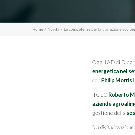
Home
Novità
Le competenze per la transizione ecolog
Oggi l’AD di Diag
energetica nel s
con
Philip Morris I
Il CEO
Roberto M
aziende agroalime
gestione della
sos
“
La digitalizzazione 