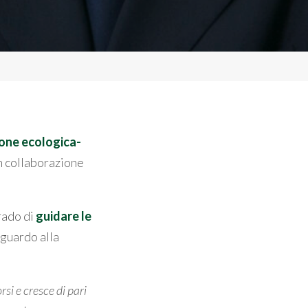
ione ecologica-
n collaborazione
rado di
guidare le
iguardo alla
si e cresce di pari