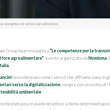
ica-energetica nel settore agroalimentare
ram Group ha preso parte a
“Le competenze per la transiz
ettore agroalimentare”
, evento
organizzato da
Nomisma
i
talia.
ancini
ha evidenziato come i servizi che offriamo siano in g
ntari verso la digitalizzazione
, sempre con un occhio di r
tenibilità ambientale
.
sta facendo passi in avanti nel settore: si fanno determinati percor