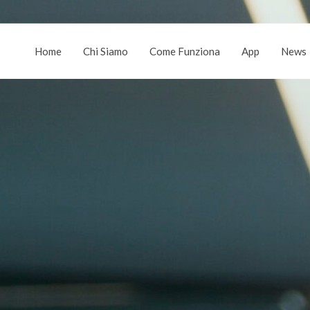
Home
Chi Siamo
Come Funziona
App
News