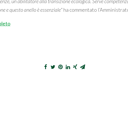
nze, un abilitatore alla transizione ecologica. Serve competenz
one e questo anello è essenziale
” ha commentato l’Amministrat
pleto