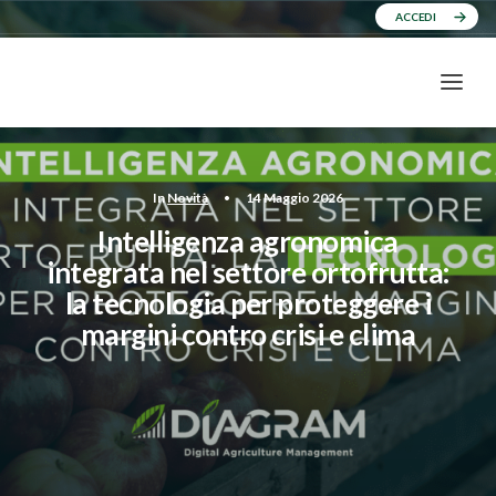
ACCEDI
In
Novità
•
14 Maggio 2026
Intelligenza agronomica
integrata nel settore ortofrutta:
la tecnologia per proteggere i
margini contro crisi e clima