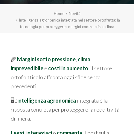
Home
Novità
Intelligenza agronomica integrata nel settore ortofrutta: la
tecnologia per proteggere i margini contro crisi e clima
🌾
Margini sotto pressione
,
clima
imprevedibile
e
costi in aumento
: il settore
ortofrutticolo affronta oggi sfide senza
precedenti.
🖥️L’
intelligenza agronomica
integrata è la
risposta concreta per proteggere la redditività
di filiera.
Leggi
,
interagisci
o
commenta
il post
sulla