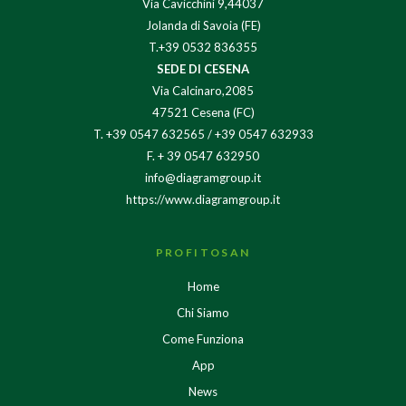
Via Cavicchini 9,44037
Jolanda di Savoia (FE)
T.+39 0532 836355
SEDE DI CESENA
Via Calcinaro,2085
47521 Cesena (FC)
T.
+39 0547 632565
/
+39 0547 632933
F. + 39 0547 632950
info@diagramgroup.it
https://www.diagramgroup.it
PROFITOSAN
Home
Chi Siamo
Come Funziona
App
News