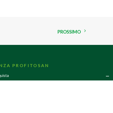
PROSSIMO
ENZA PROFITOSAN
uista
di Pagamento
oni di Vendita
arrello