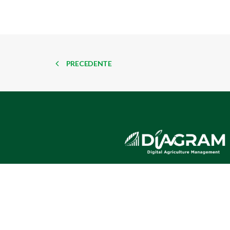
PRECEDENTE
SEDE PRINCIPALE
Via Cavicchini 9,44037
Jolanda di Savoia (FE)
T.+39 0532 836355
SEDE DI CESENA