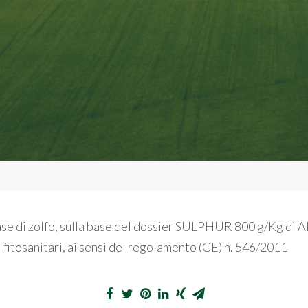
ase di zolfo, sulla base del dossier SULPHUR 800 g/Kg di Alle
i fitosanitari, ai sensi del regolamento (CE) n. 546/2011