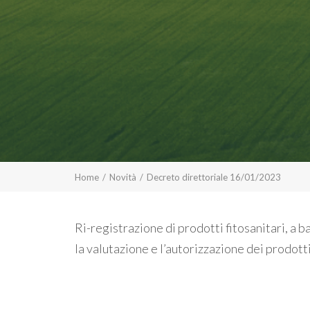
Home
Novità
Decreto direttoriale 16/01/2023
Ri-registrazione di prodotti fitosanitari, a b
la valutazione e l’autorizzazione dei prodott