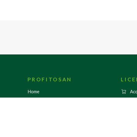
PROFITOSAN
LIC
Home
Acq
Chi Siamo
Metodi 
Come Funziona
Condizi
App
Il tuo c
News