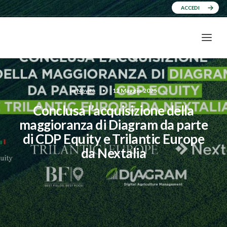
ACCEDI
In
Novità
•
12 Maggio 2025
Conclusa l’acquisizione della
maggioranza di Diagram da parte
di CDP Equity e Trilantic Europe
da Nextalia