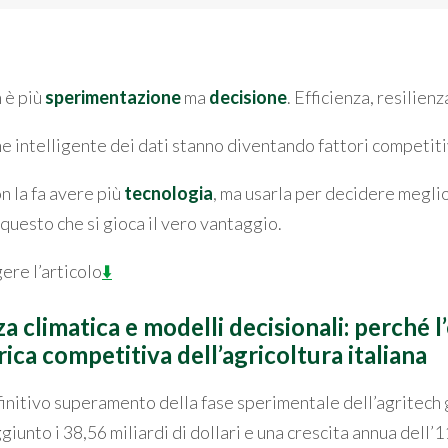
n è più
sperimentazione
ma
decisione
. Efficienza, resilienz
ne intelligente dei dati stanno diventando fattori competiti
n la fa avere più
tecnologia
, ma usarla per decidere meglio
questo che si gioca il vero vantaggio.
ere l’articolo
⬇️
za climatica e modelli decisionali: perché l
ica competitiva dell’agricoltura italiana
efinitivo superamento della fase sperimentale dell’agritech
iunto i 38,56 miliardi di dollari e una crescita annua dell’1