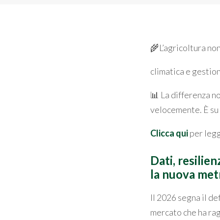
🌾L’agricoltura no
climatica e gestio
📊 La differenza no
velocemente. È su 
Clicca qui
per legg
Dati, resilien
la nuova metr
Il 2026 segna il d
mercato che ha ragg