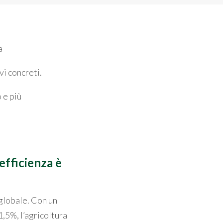
a
vi concreti.
 e più
’efficienza è
 globale. Con un
1,5%, l’agricoltura